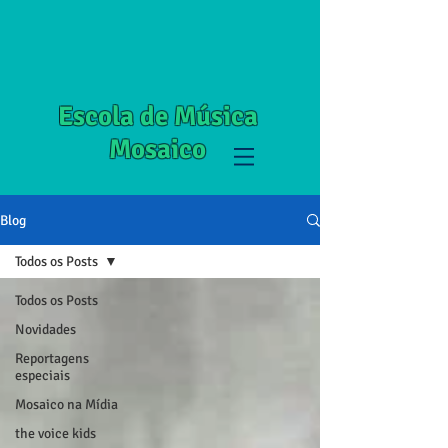
Escola de Música
Mosaico
Blog
Todos os Posts
Todos os Posts
Novidades
Reportagens
especiais
Mosaico na Mídia
the voice kids