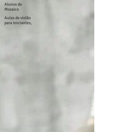
Alunos da
Mosaico
Aulas de violão
para iniciantes,