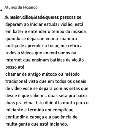
.
Alunos da Mosaico
A maior dificuldade que as pessoas se 
Aulas de violão para iniciantes,
deparam ao iniciar estudar violão, está 
em bater e entender o tempo da música 
quando se deparam com a  maneira 
antiga de aprender a tocar, me refiro a 
todos o vídeos que encontramos na 
internet que ensinam batidas de violão 
posso até 
chamar de antigo método ou método 
tradicional visto que em todos os canais 
de vídeo você se depara com as setas que 
desce e que sobem... duas seta pra baixo 
duas pra cima. Isto dificulta muito para o 
iniciante e termina em complicar, 
confundir a cabeça e a paciência de 
muita gente que está inciando.