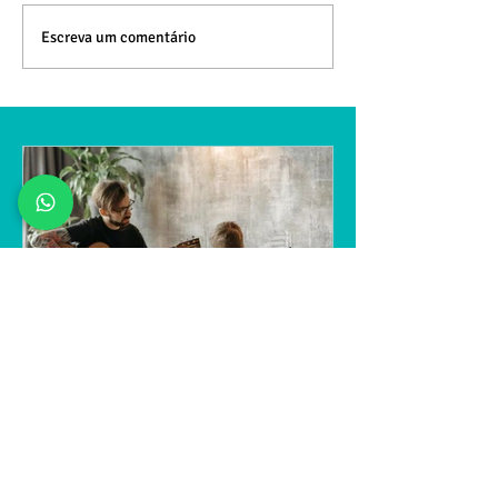
Mais um: participante do
Escreva um comentário
The Voice Kids é aluno da
Escola de Música Mosaico
Como Guilherme
Aprendeu Violão em 1
Mês: O Segredo do