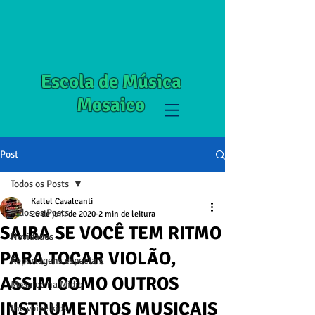
Escola de Música
Mosaico
Post
Todos os Posts
Kallel Cavalcanti
Todos os Posts
26 de jun. de 2020
2 min de leitura
SAIBA SE VOCÊ TEM RITMO
Novidades
PARA TOCAR VIOLÃO,
Reportagens especiais
ASSIM COMO OUTROS
Mosaico na Mídia
INSTRUMENTOS MUSICAIS
the voice kids