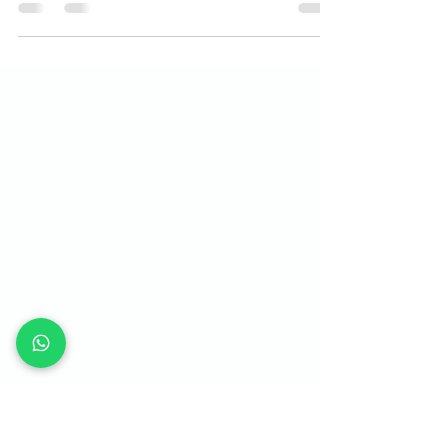
A receptividade e grande procura pelo Curso de Canto
e Técnica Vocal levou a Escola de Música Mosaico a
abrir uma turma extra no período...