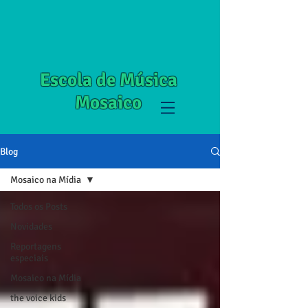
Escola de Música
Mosaico
Blog
Mosaico na Mídia
Todos os Posts
Novidades
Reportagens
especiais
Mosaico na Mídia
the voice kids